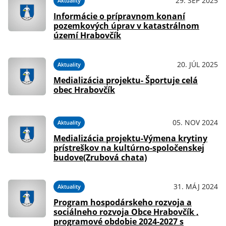
29. SEP 2025
Aktuality
Informácie o prípravnom konaní
pozemkových úprav v katastrálnom
území Hrabovčík
20. JÚL 2025
Aktuality
Medializácia projektu- Športuje celá
obec Hrabovčík
05. NOV 2024
Aktuality
Medializácia projektu-Výmena krytiny
prístreškov na kultúrno-spoločenskej
budove(Zrubová chata)
31. MÁJ 2024
Aktuality
Program hospodárskeho rozvoja a
sociálneho rozvoja Obce Hrabovčík ,
programové obdobie 2024-2027 s