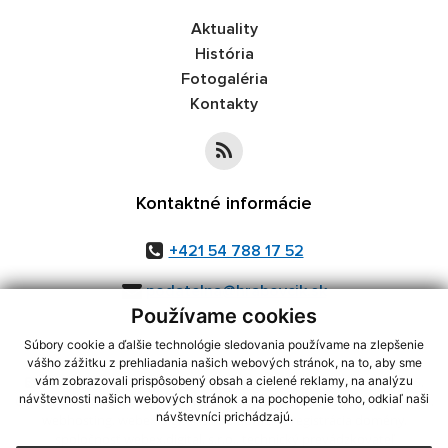
Aktuality
História
Fotogaléria
Kontakty
Kontaktné informácie
+421 54 788 17 52
podatelna@hrabovcik.sk
Používame cookies
Súbory cookie a ďalšie technológie sledovania používame na zlepšenie
vášho zážitku z prehliadania našich webových stránok, na to, aby sme
využite možnosť získavania aktuálnych informácií s využitím RSS
,
vám zobrazovali prispôsobený obsah a cielené reklamy, na analýzu
návštevnosti našich webových stránok a na pochopenie toho, odkiaľ naši
CMS systém (redakčný) systém ECHELON 2,
Mapa stránok
,
web portál
,
návštevníci prichádzajú.
webhosting
,
webex.digital, s.r.o.
,
domény
,
registrácia domény
,
spoločnosť webex.digital, s.r.o.
,
technický prevádzkovateľ