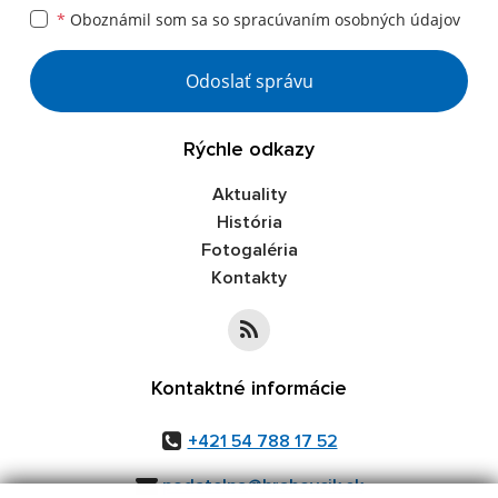
*
Oboznámil som sa so
spracúvaním osobných údajov
Google reCaptcha Response
Odoslať správu
Rýchle odkazy
Aktuality
História
Fotogaléria
Kontakty
Kontaktné informácie
+421 54 788 17 52
podatelna@hrabovcik.sk