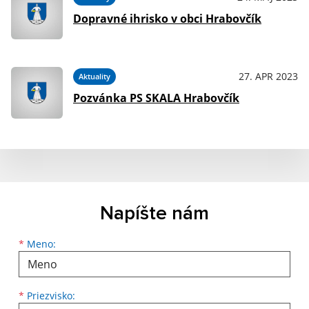
Dopravné ihrisko v obci Hrabovčík
27. APR 2023
Aktuality
Pozvánka PS SKALA Hrabovčík
Napíšte nám
Meno
Priezvisko
E-mailová adresa
*
Meno:
*
Priezvisko: