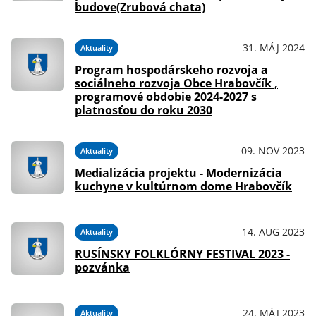
budove(Zrubová chata)
31. MÁJ 2024
Aktuality
Program hospodárskeho rozvoja a
sociálneho rozvoja Obce Hrabovčík ,
programové obdobie 2024-2027 s
platnosťou do roku 2030
09. NOV 2023
Aktuality
Medializácia projektu - Modernizácia
kuchyne v kultúrnom dome Hrabovčík
14. AUG 2023
Aktuality
RUSÍNSKY FOLKLÓRNY FESTIVAL 2023 -
pozvánka
24. MÁJ 2023
Aktuality