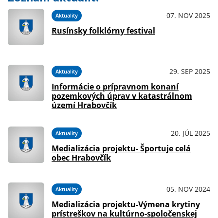
07. NOV 2025
Aktuality
Rusínsky folklórny festival
29. SEP 2025
Aktuality
Informácie o prípravnom konaní
pozemkových úprav v katastrálnom
území Hrabovčík
20. JÚL 2025
Aktuality
Medializácia projektu- Športuje celá
obec Hrabovčík
05. NOV 2024
Aktuality
Medializácia projektu-Výmena krytiny
prístreškov na kultúrno-spoločenskej