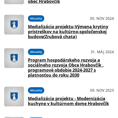
obec Hrabovčík
05. NOV 2024
Aktuality
Medializácia projektu-Výmena krytiny
prístreškov na kultúrno-spoločenskej
budove(Zrubová chata)
31. MÁJ 2024
Aktuality
Program hospodárskeho rozvoja a
sociálneho rozvoja Obce Hrabovčík ,
programové obdobie 2024-2027 s
platnosťou do roku 2030
09. NOV 2023
Aktuality
Medializácia projektu - Modernizácia
kuchyne v kultúrnom dome Hrabovčík