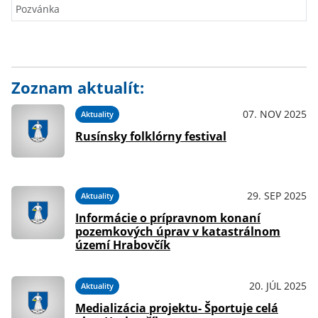
Pozvánka
Zoznam aktualít:
07. NOV 2025
Aktuality
Rusínsky folklórny festival
29. SEP 2025
Aktuality
Informácie o prípravnom konaní
pozemkových úprav v katastrálnom
území Hrabovčík
20. JÚL 2025
Aktuality
Medializácia projektu- Športuje celá