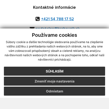
Kontaktné informácie
+421 54 788 17 52
podatelna@hrabovcik.sk
Používame cookies
Súbory cookie a ďalšie technológie sledovania používame na zlepšenie
vášho zážitku z prehliadania našich webových stránok, na to, aby sme
využite možnosť získavania aktuálnych informácií s využitím RSS
,
vám zobrazovali prispôsobený obsah a cielené reklamy, na analýzu
CMS systém (redakčný) systém ECHELON 2,
Mapa stránok
,
web portál
,
návštevnosti našich webových stránok a na pochopenie toho, odkiaľ naši
návštevníci prichádzajú.
webhosting
,
webex.digital, s.r.o.
,
domény
,
registrácia domény
,
spoločnosť webex.digital, s.r.o.
,
technický prevádzkovateľ
SÚHLASÍM
Posledná aktualizácia:
23.06.2026
Zmeniť moje nastavenia
Vytlačiť stránku
|
Vyhlásenie o prístupnosti
Autorské práva
|
Cookies
Odmietam
.
.
.
.
.
.
webdesign |