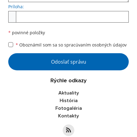
Príloha:
Príloha
*
povinné položky
*
Oboznámil som sa so
spracúvaním osobných údajov
Google reCaptcha Response
Odoslať správu
Rýchle odkazy
Aktuality
História
Fotogaléria
Kontakty