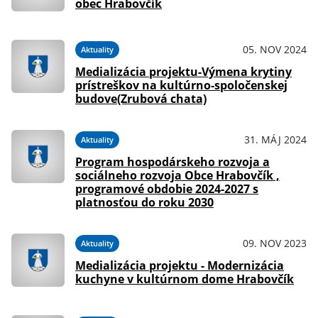
obec Hrabovčík
05. NOV 2024
Aktuality
Medializácia projektu-Výmena krytiny
prístreškov na kultúrno-spoločenskej
budove(Zrubová chata)
31. MÁJ 2024
Aktuality
Program hospodárskeho rozvoja a
sociálneho rozvoja Obce Hrabovčík ,
programové obdobie 2024-2027 s
platnosťou do roku 2030
09. NOV 2023
Aktuality
Medializácia projektu - Modernizácia
kuchyne v kultúrnom dome Hrabovčík