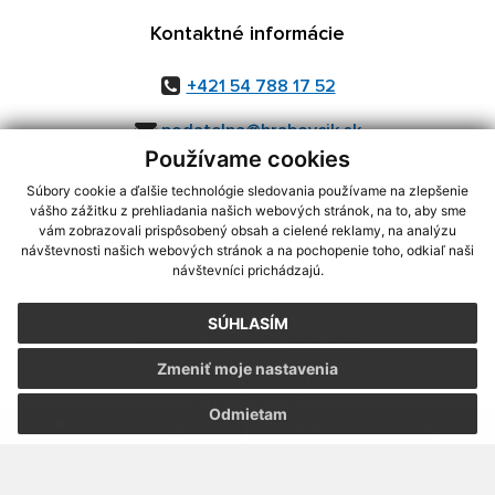
Kontaktné informácie
+421 54 788 17 52
podatelna@hrabovcik.sk
Používame cookies
Súbory cookie a ďalšie technológie sledovania používame na zlepšenie
vášho zážitku z prehliadania našich webových stránok, na to, aby sme
využite možnosť získavania aktuálnych informácií s využitím RSS
,
vám zobrazovali prispôsobený obsah a cielené reklamy, na analýzu
CMS systém (redakčný) systém ECHELON 2,
Mapa stránok
,
web portál
,
návštevnosti našich webových stránok a na pochopenie toho, odkiaľ naši
návštevníci prichádzajú.
webhosting
,
webex.digital, s.r.o.
,
domény
,
registrácia domény
,
spoločnosť webex.digital, s.r.o.
,
technický prevádzkovateľ
SÚHLASÍM
Posledná aktualizácia:
23.06.2026
Zmeniť moje nastavenia
Vytlačiť stránku
|
Vyhlásenie o prístupnosti
Autorské práva
|
Cookies
Odmietam
.
.
.
.
.
.
webdesign |