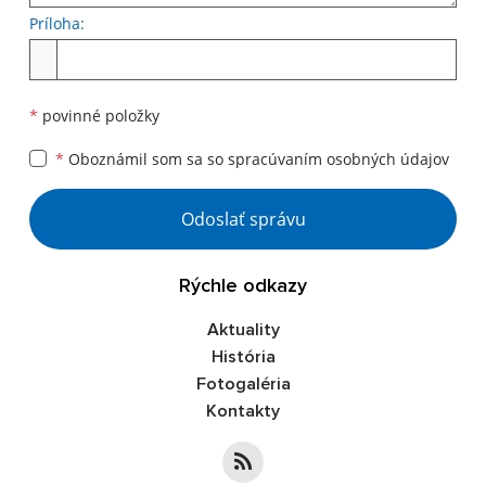
Príloha:
Príloha
*
povinné položky
*
Oboznámil som sa so
spracúvaním osobných údajov
Google reCaptcha Response
Odoslať správu
Rýchle odkazy
Aktuality
História
Fotogaléria
Kontakty