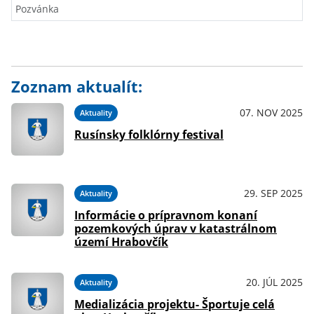
Pozvánka
Zoznam aktualít:
07. NOV 2025
Aktuality
Rusínsky folklórny festival
29. SEP 2025
Aktuality
Informácie o prípravnom konaní
pozemkových úprav v katastrálnom
území Hrabovčík
20. JÚL 2025
Aktuality
Medializácia projektu- Športuje celá