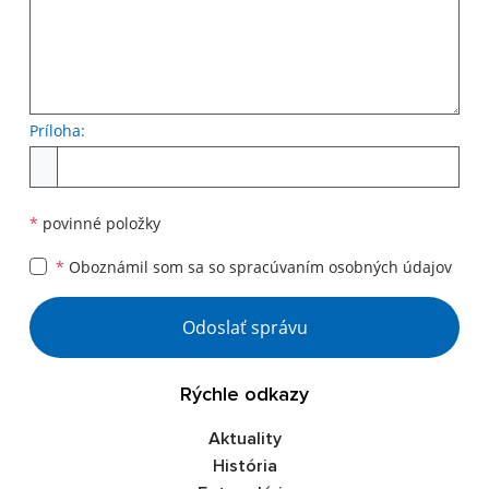
Príloha:
Príloha
*
povinné položky
*
Oboznámil som sa so
spracúvaním osobných údajov
Google reCaptcha Response
Odoslať správu
Rýchle odkazy
Aktuality
História