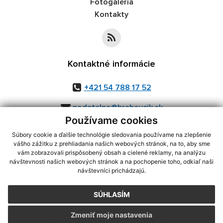
Fotogaléria
Kontakty
Kontaktné informácie
+421 54 788 17 52
podatelna@hrabovcik.sk
Používame cookies
Súbory cookie a ďalšie technológie sledovania používame na zlepšenie
vášho zážitku z prehliadania našich webových stránok, na to, aby sme
využite možnosť získavania aktuálnych informácií s využitím RSS
,
vám zobrazovali prispôsobený obsah a cielené reklamy, na analýzu
CMS systém (redakčný) systém ECHELON 2,
Mapa stránok
,
web portál
,
návštevnosti našich webových stránok a na pochopenie toho, odkiaľ naši
návštevníci prichádzajú.
webhosting
,
webex.digital, s.r.o.
,
domény
,
registrácia domény
,
spoločnosť webex.digital, s.r.o.
,
technický prevádzkovateľ
SÚHLASÍM
Posledná aktualizácia:
23.06.2026
Zmeniť moje nastavenia
Vytlačiť stránku
|
Vyhlásenie o prístupnosti