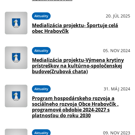
20. JÚL 2025
Aktuality
Medializácia projektu- Športuje celá
obec Hrabovčík
05. NOV 2024
Aktuality
Medializácia projektu-Výmena krytiny
prístreškov na kultúrno-spoločenskej
budove(Zrubová chata)
31. MÁJ 2024
Aktuality
Program hospodárskeho rozvoja a
sociálneho rozvoja Obce Hrabovčík ,
programové obdobie 2024-2027 s
platnosťou do roku 2030
09. NOV 2023
Aktuality