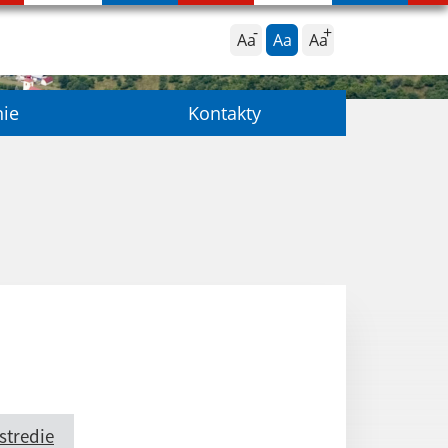
Aa
Aa
Aa
nie
Kontakty
stredie