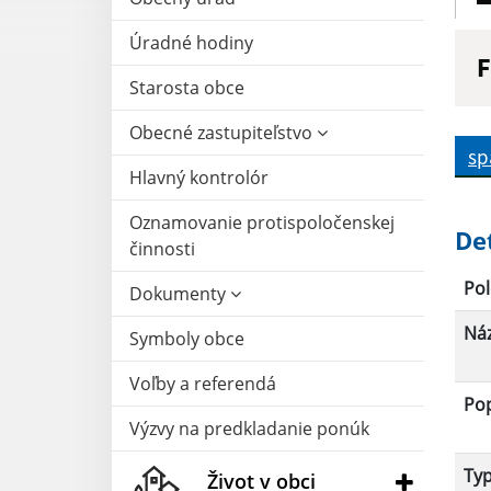
Úradné hodiny
F
Starosta obce
N
Obecné zastupiteľstvo
sp
Hlavný kontrolór
D
Oznamovanie protispoločenskej
De
činnosti
Pol
Dokumenty
Ná
Symboly obce
Voľby a referendá
Po
Výzvy na predkladanie ponúk
Ty
Život v obci