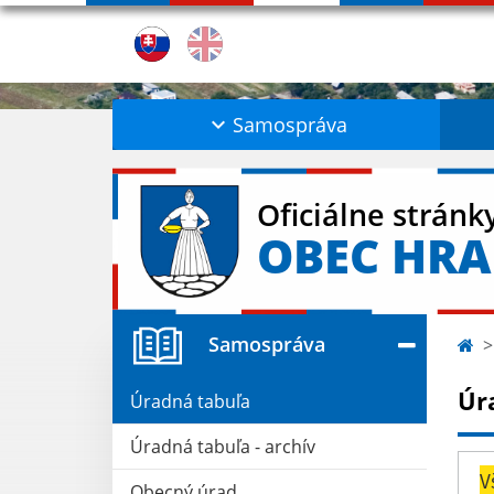
Samospráva
Oficiálne stránk
OBEC HRA
Samospráva
Úr
Úradná tabuľa
Úradná tabuľa - archív
V
Obecný úrad