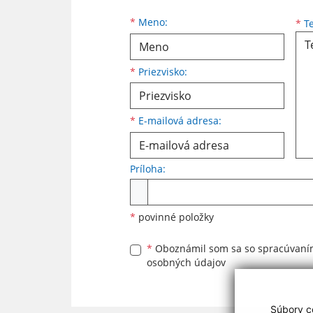
Meno
Priezvisko
E-mailová adresa
*
Meno:
*
Te
*
Priezvisko:
*
E-mailová adresa:
Príloha:
Príloha
*
povinné položky
*
Oboznámil som sa so
spracúvan
osobných údajov
Súbory co