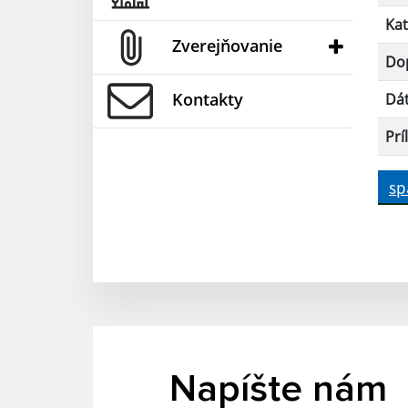
Kat
Zverejňovanie
Dop
Kontakty
Dá
Prí
sp
Napíšte nám