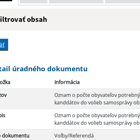
iltrovať obsah
ázov:
Popis:
äť
átum zverejnenia do:
tail úradného dokumentu
ožka
Informácia
Filtrovať
zov
Oznam o počte obyvateľov potrebnýc
kanddátov do volieb samosprávy ob
pis
Oznam o počte obyvateľov potrebnýc
kanddátov do volieb samosprávy ob
p dokumentu
Voľby/Referendá