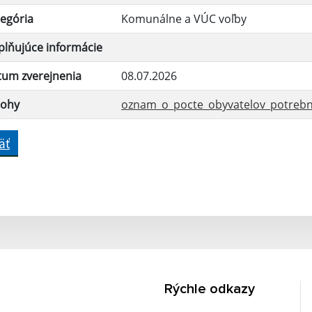
egória
Komunálne a VÚC voľby
lňujúce informácie
tum zverejnenia
08.07.2026
lohy
oznam_o_pocte_obyvatelov_potrebny
äť
Rýchle odkazy