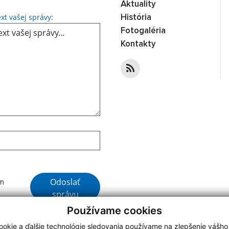
Aktuality
Text vašej správy...
xt vašej správy:
História
Fotogaléria
Kontakty
Google reCaptcha Response
Odoslať
ím
správu
Používame cookies
okie a ďalšie technológie sledovania používame na zlepšenie vášho