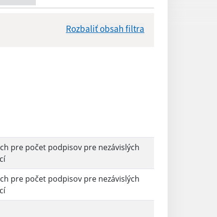
Rozbaliť obsah filtra
Dátum zverejnenia od:
Reset
h pre počet podpisov pre nezávislých
cí
h pre počet podpisov pre nezávislých
cí