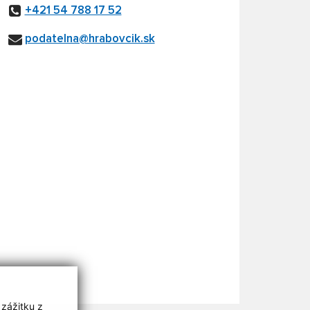
+421 54 788 17 52
podatelna@hrabovcik.sk
 zážitku z