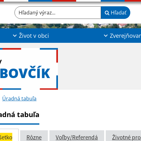
Hľadaný výraz...
Hľadať
Život v obci
Zverejňova
y
BOVČÍK
Úradná tabuľa
adná tabuľa
šetko
Rôzne
Voľby/Referendá
Životné pro