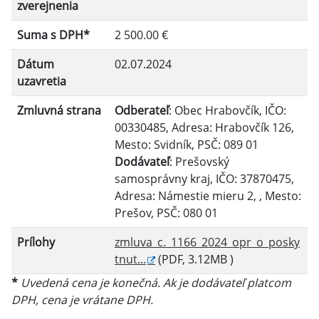
zverejnenia
Filtrovať
Reset
Suma s DPH*
2 500.00 €
Dátum
02.07.2024
uzavretia
Zmluvná strana
Odberateľ
: Obec Hrabovčík, IČO:
00330485, Adresa: Hrabovčík 126,
Mesto: Svidník, PSČ: 089 01
Dodávateľ
: Prešovský
samosprávny kraj, IČO: 37870475,
Adresa: Námestie mieru 2, , Mesto:
Prešov, PSČ: 080 01
Prílohy
zmluva_c._1166_2024_opr_o_posky
tnut...
(PDF, 3.12MB )
*
Uvedená cena je konečná. Ak je dodávateľ platcom
DPH, cena je vrátane DPH.