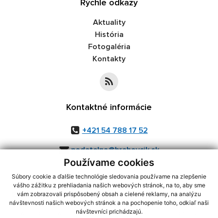
Rýchle odkazy
Aktuality
História
Fotogaléria
Kontakty
Kontaktné informácie
+421 54 788 17 52
podatelna@hrabovcik.sk
Používame cookies
Súbory cookie a ďalšie technológie sledovania používame na zlepšenie
vášho zážitku z prehliadania našich webových stránok, na to, aby sme
využite možnosť získavania aktuálnych informácií s využitím RSS
,
vám zobrazovali prispôsobený obsah a cielené reklamy, na analýzu
CMS systém (redakčný) systém ECHELON 2,
Mapa stránok
,
web portál
,
návštevnosti našich webových stránok a na pochopenie toho, odkiaľ naši
návštevníci prichádzajú.
webhosting
,
webex.digital, s.r.o.
,
domény
,
registrácia domény
,