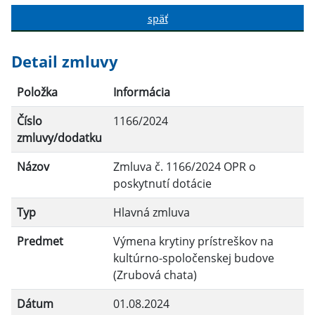
späť
Hľadať v:
Detail zmluvy
Typ dátumu:
Položka
Informácia
Číslo
1166/2024
Dátum od:
zmluvy/dodatku
Názov
Zmluva č. 1166/2024 OPR o
Dátum do:
poskytnutí dotácie
Typ
Hlavná zmluva
Suma od:
Predmet
Výmena krytiny prístreškov na
kultúrno-spoločenskej budove
Suma do:
(Zrubová chata)
Dátum
01.08.2024