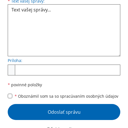
Text vašej správy...
*
Text vašej správy:
Príloha:
Príloha
*
povinné položky
*
Oboznámil som sa so
spracúvaním osobných údajov
Google reCaptcha Response
Odoslať správu