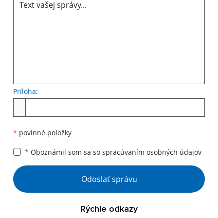
Príloha:
Príloha
*
povinné položky
*
Oboznámil som sa so
spracúvaním osobných údajov
Google reCaptcha Response
Odoslať správu
Rýchle odkazy