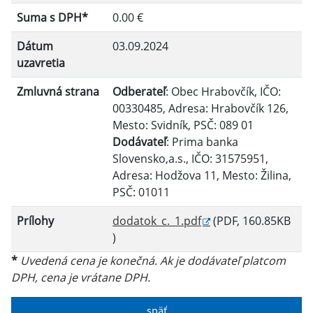
Suma s DPH*
0.00 €
Filtrovať
Reset
Dátum
03.09.2024
uzavretia
Zmluvná strana
Odberateľ
: Obec Hrabovčík, IČO:
00330485, Adresa: Hrabovčík 126,
Mesto: Svidník, PSČ: 089 01
Dodávateľ
: Prima banka
Slovensko,a.s., IČO: 31575951,
Adresa: Hodžova 11, Mesto: Žilina,
PSČ: 01011
Prílohy
dodatok_c._1.pdf
(PDF, 160.85KB
)
*
Uvedená cena je konečná. Ak je dodávateľ platcom
DPH, cena je vrátane DPH.
späť