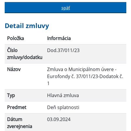
späť
Hľadať v:
Detail zmluvy
Typ dátumu:
Položka
Informácia
Číslo
Dod.37/011/23
Dátum od:
zmluvy/dodatku
Názov
Zmluva o Municipálnom úvere -
Dátum do:
Eurofondy č. 37/011/23-Dodatok č.
1
Suma od:
Typ
Hlavná zmluva
Predmet
Deň splatnosti
Suma do:
Dátum
03.09.2024
zverejnenia