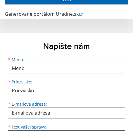
Generované portálom
Uradne.sk
Napíšte nám
Meno
Priezvisko
E-mailová adresa
*
Meno:
*
Priezvisko:
*
E-mailová adresa:
Text vašej správy...
*
Text vašej správy: