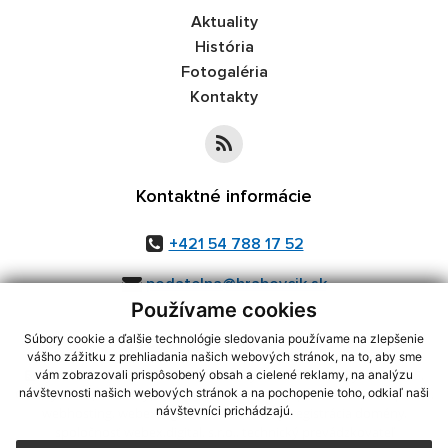
Aktuality
História
Fotogaléria
Kontakty
Kontaktné informácie
+421 54 788 17 52
podatelna@hrabovcik.sk
Používame cookies
Súbory cookie a ďalšie technológie sledovania používame na zlepšenie
vášho zážitku z prehliadania našich webových stránok, na to, aby sme
využite možnosť získavania aktuálnych informácií s využitím RSS
,
vám zobrazovali prispôsobený obsah a cielené reklamy, na analýzu
CMS systém (redakčný) systém ECHELON 2,
Mapa stránok
,
web portál
,
návštevnosti našich webových stránok a na pochopenie toho, odkiaľ naši
návštevníci prichádzajú.
webhosting
,
webex.digital, s.r.o.
,
domény
,
registrácia domény
,
spoločnosť webex.digital, s.r.o.
,
technický prevádzkovateľ