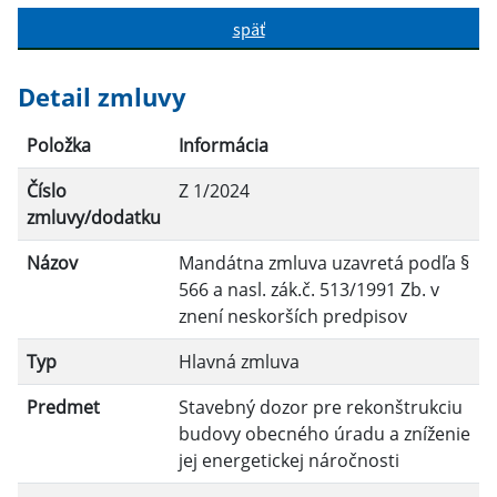
späť
Hľadať v:
Detail zmluvy
Typ dátumu:
Položka
Informácia
Číslo
Z 1/2024
Dátum od:
zmluvy/dodatku
Názov
Mandátna zmluva uzavretá podľa §
Dátum do:
566 a nasl. zák.č. 513/1991 Zb. v
znení neskorších predpisov
Suma od:
Typ
Hlavná zmluva
Predmet
Stavebný dozor pre rekonštrukciu
Suma do:
budovy obecného úradu a zníženie
jej energetickej náročnosti