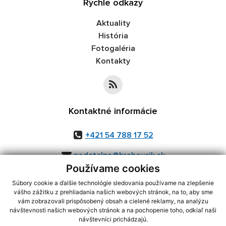
Rýchle odkazy
Aktuality
História
Fotogaléria
Kontakty
Kontaktné informácie
+421 54 788 17 52
podatelna@hrabovcik.sk
Používame cookies
Súbory cookie a ďalšie technológie sledovania používame na zlepšenie
vášho zážitku z prehliadania našich webových stránok, na to, aby sme
využite možnosť získavania aktuálnych informácií s využitím RSS
,
vám zobrazovali prispôsobený obsah a cielené reklamy, na analýzu
CMS systém (redakčný) systém ECHELON 2,
Mapa stránok
,
web portál
,
návštevnosti našich webových stránok a na pochopenie toho, odkiaľ naši
návštevníci prichádzajú.
webhosting
,
webex.digital, s.r.o.
,
domény
,
registrácia domény
,