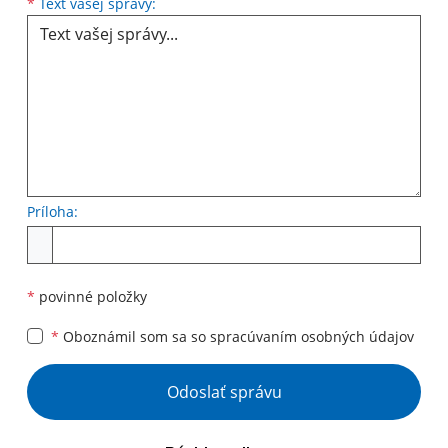
Text vašej správy...
*
Text vašej správy:
Príloha:
Príloha
*
povinné položky
*
Oboznámil som sa so
spracúvaním osobných údajov
Google reCaptcha Response
Odoslať správu