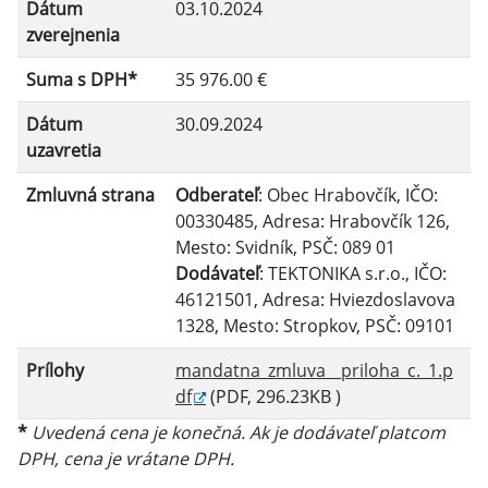
Dátum
03.10.2024
zverejnenia
Filtrovať
Reset
Suma s DPH*
35 976.00 €
Dátum
30.09.2024
uzavretia
Zmluvná strana
Odberateľ
: Obec Hrabovčík, IČO:
00330485, Adresa: Hrabovčík 126,
Mesto: Svidník, PSČ: 089 01
Dodávateľ
: TEKTONIKA s.r.o., IČO:
46121501, Adresa: Hviezdoslavova
1328, Mesto: Stropkov, PSČ: 09101
Prílohy
mandatna_zmluva__priloha_c._1.p
df
(PDF, 296.23KB )
*
Uvedená cena je konečná. Ak je dodávateľ platcom
DPH, cena je vrátane DPH.