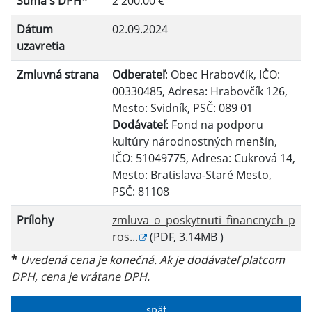
Suma s DPH*
2 200.00 €
Filtrovať
Reset
Dátum
02.09.2024
uzavretia
Zmluvná strana
Odberateľ
: Obec Hrabovčík, IČO:
00330485, Adresa: Hrabovčík 126,
Mesto: Svidník, PSČ: 089 01
Dodávateľ
: Fond na podporu
kultúry národnostných menšín,
IČO: 51049775, Adresa: Cukrová 14,
Mesto: Bratislava-Staré Mesto,
PSČ: 81108
Prílohy
zmluva_o_poskytnuti_financnych_p
ros...
(PDF, 3.14MB )
*
Uvedená cena je konečná. Ak je dodávateľ platcom
DPH, cena je vrátane DPH.
späť