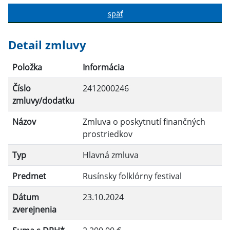
späť
Hľadať v:
Detail zmluvy
Typ dátumu:
Položka
Informácia
Číslo
2412000246
Dátum od:
zmluvy/dodatku
Názov
Zmluva o poskytnutí finančných
Dátum do:
prostriedkov
Typ
Hlavná zmluva
Suma od:
Predmet
Rusínsky folklórny festival
Dátum
23.10.2024
Suma do:
zverejnenia