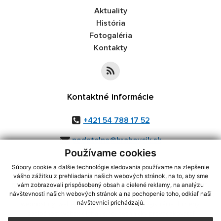
Aktuality
História
Fotogaléria
Kontakty
Kontaktné informácie
+421 54 788 17 52
podatelna@hrabovcik.sk
Používame cookies
Súbory cookie a ďalšie technológie sledovania používame na zlepšenie
vášho zážitku z prehliadania našich webových stránok, na to, aby sme
využite možnosť získavania aktuálnych informácií s využitím RSS
,
vám zobrazovali prispôsobený obsah a cielené reklamy, na analýzu
CMS systém (redakčný) systém ECHELON 2,
Mapa stránok
,
web portál
,
návštevnosti našich webových stránok a na pochopenie toho, odkiaľ naši
návštevníci prichádzajú.
webhosting
,
webex.digital, s.r.o.
,
domény
,
registrácia domény
,
spoločnosť webex.digital, s.r.o.
,
technický prevádzkovateľ