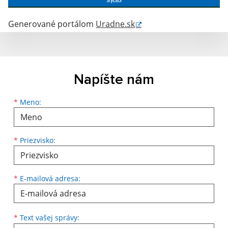
Generované portálom
Uradne.sk
Napíšte nám
Meno
Priezvisko
E-mailová adresa
*
Meno:
*
Priezvisko:
*
E-mailová adresa:
Text vašej správy...
*
Text vašej správy: