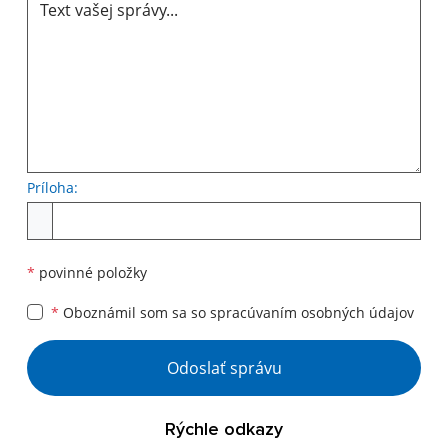
Príloha:
Príloha
*
povinné položky
*
Oboznámil som sa so
spracúvaním osobných údajov
Google reCaptcha Response
Odoslať správu
Rýchle odkazy