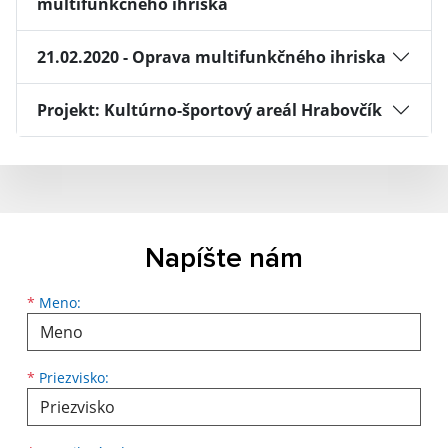
multifunkčného ihriska
21.02.2020 - Oprava multifunkčného ihriska
Projekt: Kultúrno-športový areál Hrabovčík
Napíšte nám
Meno
Priezvisko
E-mailová adresa
*
Meno:
*
Priezvisko: