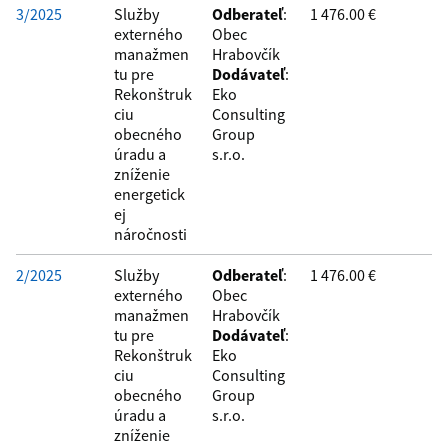
3/2025
Služby
Odberateľ
:
1 476.00 €
Filtrovať
Reset
externého
Obec
manažmen
Hrabovčík
tu pre
Dodávateľ
:
Rekonštruk
Eko
ciu
Consulting
obecného
Group
úradu a
s.r.o.
zníženie
energetick
ej
náročnosti
2/2025
Služby
Odberateľ
:
1 476.00 €
externého
Obec
manažmen
Hrabovčík
tu pre
Dodávateľ
:
Rekonštruk
Eko
ciu
Consulting
obecného
Group
úradu a
s.r.o.
zníženie