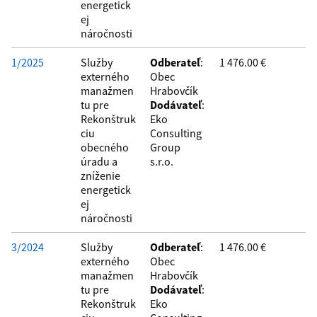
energetick
ej
náročnosti
1/2025
Služby
Odberateľ
:
1 476.00 €
externého
Obec
manažmen
Hrabovčík
tu pre
Dodávateľ
:
Rekonštruk
Eko
ciu
Consulting
obecného
Group
úradu a
s.r.o.
zníženie
energetick
ej
náročnosti
3/2024
Služby
Odberateľ
:
1 476.00 €
externého
Obec
manažmen
Hrabovčík
tu pre
Dodávateľ
:
Rekonštruk
Eko