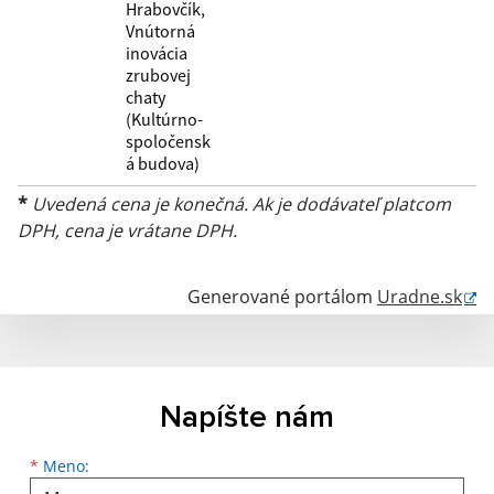
Hrabovčík,
Vnútorná
inovácia
zrubovej
chaty
(Kultúrno-
spoločensk
á budova)
*
Uvedená cena je konečná. Ak je dodávateľ platcom
DPH, cena je vrátane DPH.
Generované portálom
Uradne.sk
Napíšte nám
Meno
Priezvisko
E-mailová adresa
*
Meno: