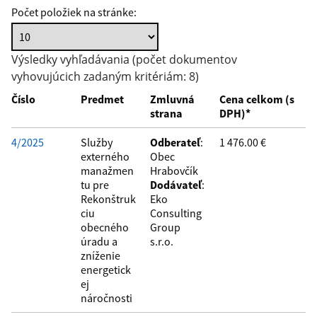
Počet položiek na stránke:
Hľadať v:
Výsledky vyhľadávania (počet dokumentov
vyhovujúcich zadaným kritériám: 8)
Typ dátumu:
Číslo
Predmet
Zmluvná
Cena celkom (s
strana
DPH)*
Dátum od:
4/2025
Služby
Odberateľ
:
1 476.00 €
externého
Obec
manažmen
Hrabovčík
Dátum do:
tu pre
Dodávateľ
:
Rekonštruk
Eko
ciu
Consulting
Suma od:
obecného
Group
úradu a
s.r.o.
zníženie
energetick
Suma do:
ej
náročnosti