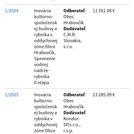
1/2024
Inovácia
Odberateľ
:
11 161.08 €
kultúrno-
Obec
spoločensk
Hrabovčík
ej budovy a
Dodávateľ
:
rybníka v
C.M.R.
oddychovej
Slovakia,
zóne Obce
s.r.o.
Hrabovčík,
Spevnenie
vodnej
nádrže -
rybníka
II.etapa
1/2025
Inovácia
Odberateľ
:
13 285.09 €
kultúrno-
Obec
spoločensk
Hrabovčík
ej budovy a
Dodávateľ
:
rybníka v
Kondor-
oddychovej
SP,s.r.o.,
zóne Obce
r.s.p.