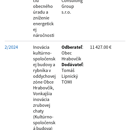
ciu
Consulting
obecného
Group
úradu a
s.r.o.
zníženie
energetick
ej
náročnosti
2/2024
Inovácia
Odberateľ
:
11 427.00 €
kultúrno-
Obec
spoločensk
Hrabovčík
ej budovy a
Dodávateľ
:
rybníka v
Tomáš
oddychovej
Lipnický
zóne Obce
TOMI
Hrabovčík,
Vonkajšia
inovácia
zrubovej
chaty
(Kultúrno-
spoločensk
á budova)