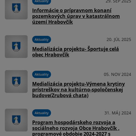
29. SEP 2025
Aktuality
Informácie o prípravnom konaní
pozemkových úprav v katastrálnom
území Hrabovčík
20. JÚL 2025
Aktuality
Medializácia projektu- Športuje celá
obec Hrabovčík
05. NOV 2024
Aktuality
Medializácia projektu-Výmena krytiny
prístreškov na kultúrno-spoločenskej
budove(Zrubová chata)
31. MÁJ 2024
Aktuality
Program hospodárskeho rozvoja a
sociálneho rozvoja Obce Hrabovčík ,
programové obdobie 2024-2027 s