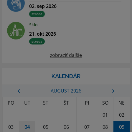
02. sep 2026
streda
Sklo
21. okt 2026
streda
zobraziť ďalšie
KALENDÁR
AUGUST 2026
PO
UT
ST
ŠT
PI
SO
NE
01
02
03
04
05
06
07
08
09