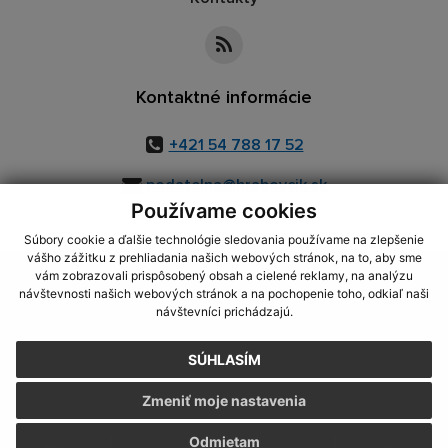
Kontaktné informácie
+421 54 788 17 52
podatelna@hrabovcik.sk
Používame cookies
Súbory cookie a ďalšie technológie sledovania používame na zlepšenie
vášho zážitku z prehliadania našich webových stránok, na to, aby sme
využite možnosť získavania aktuálnych informácií s využitím RSS
,
vám zobrazovali prispôsobený obsah a cielené reklamy, na analýzu
CMS systém (redakčný) systém ECHELON 2,
Mapa stránok
,
web portál
,
návštevnosti našich webových stránok a na pochopenie toho, odkiaľ naši
návštevníci prichádzajú.
webhosting
,
webex.digital, s.r.o.
,
domény
,
registrácia domény
,
spoločnosť webex.digital, s.r.o.
,
technický prevádzkovateľ
SÚHLASÍM
Posledná aktualizácia:
23.06.2026
Zmeniť moje nastavenia
Vytlačiť stránku
|
Vyhlásenie o prístupnosti
Autorské práva
|
Cookies
Odmietam