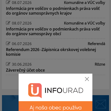
08.07.2026
Komunálne a VÚC voľby
Informácia pre voličov o podmienkach práva voliť
do orgánov samosprávnych krajov
08.07.2026
Komunálne a VÚC voľby
Informácia pre voličov o podmienkach práva voliť
do orgánov samosprávy obcí
06.07.2026
Referendá
Referendum 2026 -Zápisnica okrskovej volebnej
komisie
30.06.2026
Rôzne
Záverečný účet obce
zobraziť ďalšie
Mobilná aplikácia