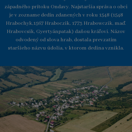
západného prítoku Ondavy. Najstaršia správa o obci
je v zozname dedín zdanených v roku 1548 (1548
Hrabochyk,1567 Hraboczik, 1773 Hrabowczik, maď.
Hrabovcsik, Gyertyánpatak) daňou kráľovi. Názov
odvodený od slova hrab, dostala prevzatím
staršieho názvu údolia, v ktorom dedina vznikla.