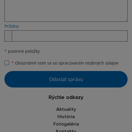
Príloha:
Príloha
*
povinné položky
*
Oboznámil som sa so
spracúvaním osobných údajov
Google reCaptcha Response
Odoslať správu
Rýchle odkazy
Aktuality
História
Fotogaléria
Kontakty