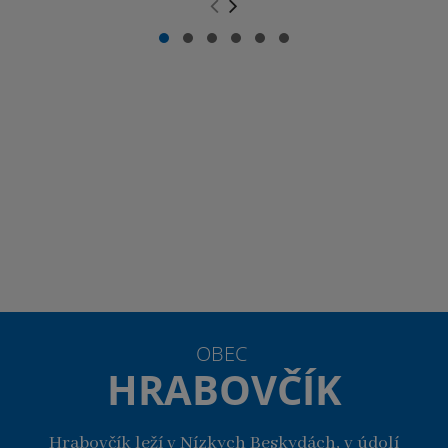
.
.
OBEC
HRABOVČÍK
Hrabovčík leží v Nízkych Beskydách, v údolí