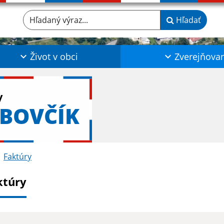
Hľadaný výraz...
Hľadať
Život v obci
Zverejňova
y
BOVČÍK
Faktúry
ktúry