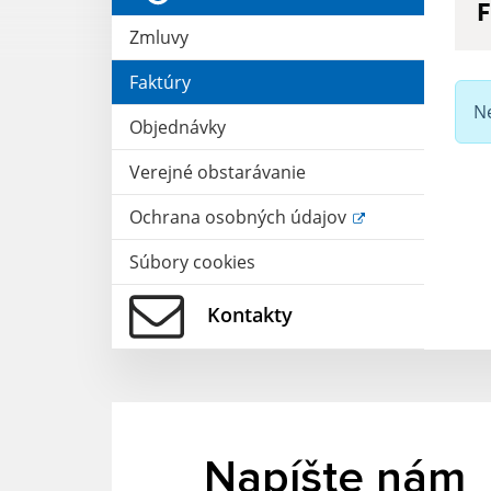
F
Zmluvy
H
Faktúry
N
Objednávky
T
Verejné obstarávanie
Ochrana osobných údajov
S
Súbory cookies
Kontakty
Napíšte nám