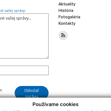
Aktuality
Text vašej správy...
xt vašej správy:
História
Fotogaléria
Kontakty
Google reCaptcha Response
Odoslať
ím
správu
Používame cookies