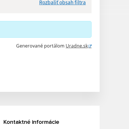
Rozbaliť obsah filtra
Hľadať v:
Dátum do:
Generované portálom
Uradne.sk
Reset
Kontaktné informácie