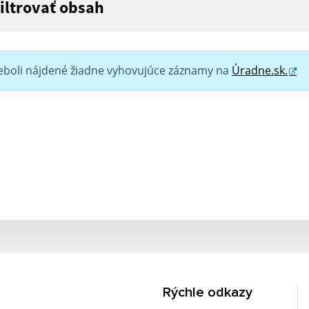
iltrovať obsah
ľadaný výraz:
eboli nájdené žiadne vyhovujúce záznamy na
Úradne.sk.
yp dátumu:
Dátum od:
uma od:
Suma do:
Filtrovať
Rýchle odkazy