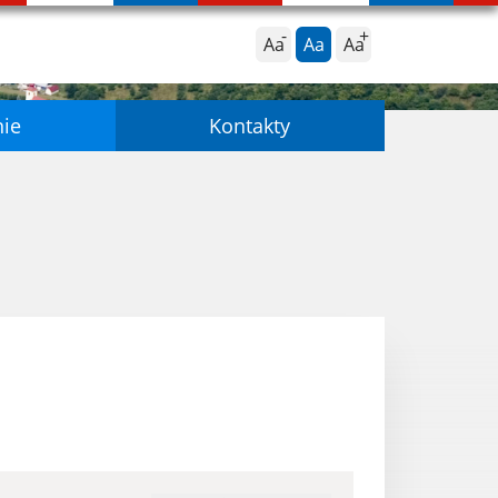
Aa
Aa
Aa
nie
Kontakty