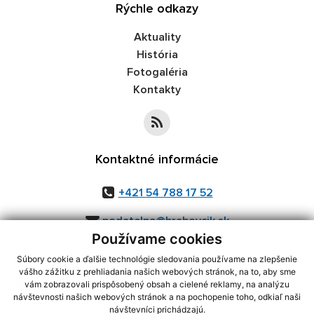
Rýchle odkazy
Aktuality
História
Fotogaléria
Kontakty
Kontaktné informácie
+421 54 788 17 52
podatelna@hrabovcik.sk
Používame cookies
Súbory cookie a ďalšie technológie sledovania používame na zlepšenie
vášho zážitku z prehliadania našich webových stránok, na to, aby sme
využite možnosť získavania aktuálnych informácií s využitím RSS
,
vám zobrazovali prispôsobený obsah a cielené reklamy, na analýzu
CMS systém (redakčný) systém ECHELON 2,
Mapa stránok
,
web portál
,
návštevnosti našich webových stránok a na pochopenie toho, odkiaľ naši
návštevníci prichádzajú.
webhosting
,
webex.digital, s.r.o.
,
domény
,
registrácia domény
,