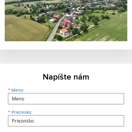
Napíšte nám
Meno
Priezvisko
E-mailová adresa
*
Meno:
*
Priezvisko: