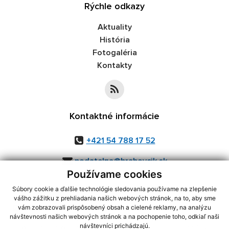
Rýchle odkazy
Aktuality
História
Fotogaléria
Kontakty
Kontaktné informácie
+421 54 788 17 52
podatelna@hrabovcik.sk
Používame cookies
Súbory cookie a ďalšie technológie sledovania používame na zlepšenie
vášho zážitku z prehliadania našich webových stránok, na to, aby sme
využite možnosť získavania aktuálnych informácií s využitím RSS
,
vám zobrazovali prispôsobený obsah a cielené reklamy, na analýzu
CMS systém (redakčný) systém ECHELON 2,
Mapa stránok
,
web portál
,
návštevnosti našich webových stránok a na pochopenie toho, odkiaľ naši
návštevníci prichádzajú.
webhosting
,
webex.digital, s.r.o.
,
domény
,
registrácia domény
,