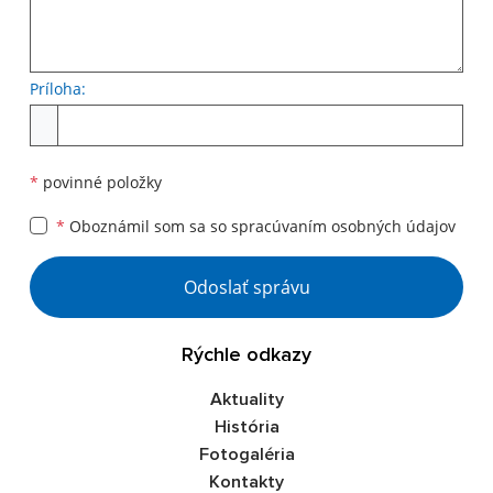
Príloha:
Príloha
*
povinné položky
*
Oboznámil som sa so
spracúvaním osobných údajov
Google reCaptcha Response
Odoslať správu
Rýchle odkazy
Aktuality
História
Fotogaléria
Kontakty