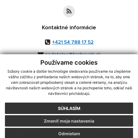
Kontaktné informácie
+421 54 788 17 52
podatelna@hrabovcik.sk
Používame cookies
Súbory cookie a ďalšie technológie sledovania používame na zlepšenie
vášho zážitku z prehliadania našich webových stránok, na to, aby sme
využite možnosť získavania aktuálnych informácií s využitím RSS
,
vám zobrazovali prispôsobený obsah a cielené reklamy, na analýzu
CMS systém (redakčný) systém ECHELON 2,
Mapa stránok
,
web portál
,
návštevnosti našich webových stránok a na pochopenie toho, odkiaľ naši
návštevníci prichádzajú.
webhosting
,
webex.digital, s.r.o.
,
domény
,
registrácia domény
,
spoločnosť webex.digital, s.r.o.
,
technický prevádzkovateľ
SÚHLASÍM
Posledná aktualizácia:
23.06.2026
Zmeniť moje nastavenia
Vytlačiť stránku
|
Vyhlásenie o prístupnosti
Autorské práva
|
Cookies
Odmietam
.
.
.
.
.
.