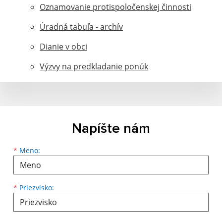
Oznamovanie protispoločenskej činnosti
Úradná tabuľa - archív
Dianie v obci
Výzvy na predkladanie ponúk
Napíšte nám
Meno
Priezvisko
E-mailová adresa
*
Meno:
*
Priezvisko: