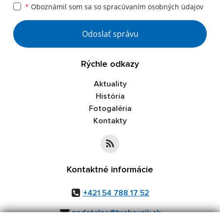
*
Oboznámil som sa so
spracúvaním osobných údajov
Google reCaptcha Response
Odoslať správu
Rýchle odkazy
Aktuality
História
Fotogaléria
Kontakty
Kontaktné informácie
+421 54 788 17 52
podatelna@hrabovcik.sk