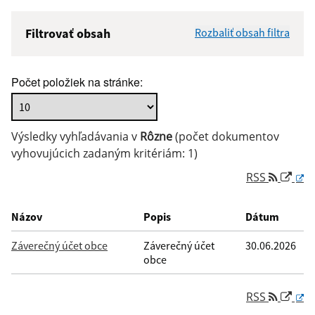
Filtrovať obsah
Rozbaliť obsah filtra
Názov:
Počet položiek na stránke:
Popis:
Výsledky vyhľadávania v
Rôzne
(počet dokumentov
Dátum zverejnenia od:
vyhovujúcich zadaným kritériám: 1)
RSS
Dátum zverejnenia do:
Názov
Popis
Dátum
Záverečný účet obce
Záverečný účet
30.06.2026
obce
Filtrovať
Reset
RSS