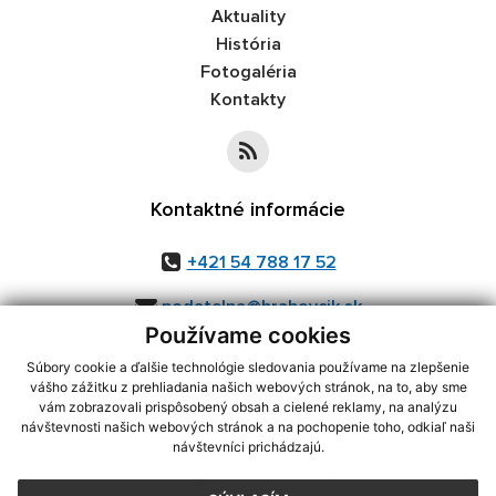
Aktuality
História
Fotogaléria
Kontakty
Kontaktné informácie
+421 54 788 17 52
podatelna@hrabovcik.sk
Používame cookies
Súbory cookie a ďalšie technológie sledovania používame na zlepšenie
vášho zážitku z prehliadania našich webových stránok, na to, aby sme
využite možnosť získavania aktuálnych informácií s využitím RSS
,
vám zobrazovali prispôsobený obsah a cielené reklamy, na analýzu
CMS systém (redakčný) systém ECHELON 2,
Mapa stránok
,
web portál
,
návštevnosti našich webových stránok a na pochopenie toho, odkiaľ naši
návštevníci prichádzajú.
webhosting
,
webex.digital, s.r.o.
,
domény
,
registrácia domény
,
spoločnosť webex.digital, s.r.o.
,
technický prevádzkovateľ