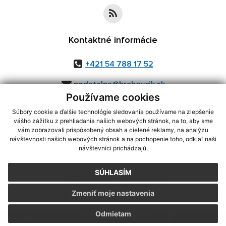
Kontaktné informácie
+421 54 788 17 52
podatelna@hrabovcik.sk
Používame cookies
Súbory cookie a ďalšie technológie sledovania používame na zlepšenie
vášho zážitku z prehliadania našich webových stránok, na to, aby sme
využite možnosť získavania aktuálnych informácií s využitím RSS
,
vám zobrazovali prispôsobený obsah a cielené reklamy, na analýzu
CMS systém (redakčný) systém ECHELON 2,
Mapa stránok
,
web portál
,
návštevnosti našich webových stránok a na pochopenie toho, odkiaľ naši
návštevníci prichádzajú.
webhosting
,
webex.digital, s.r.o.
,
domény
,
registrácia domény
,
spoločnosť webex.digital, s.r.o.
,
technický prevádzkovateľ
SÚHLASÍM
Posledná aktualizácia:
23.06.2026
Zmeniť moje nastavenia
Vytlačiť stránku
|
Vyhlásenie o prístupnosti
Autorské práva
|
Cookies
Odmietam
.
.
.
.
.
.