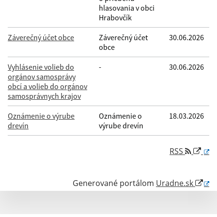
hlasovania v obci
Hrabovčík
Záverečný účet obce
Záverečný účet
30.06.2026
obce
Vyhlásenie volieb do
-
30.06.2026
orgánov samosprávy
obcí a volieb do orgánov
samosprávnych krajov
Oznámenie o výrube
Oznámenie o
18.03.2026
drevín
výrube drevín
RSS
Generované portálom
Uradne.sk