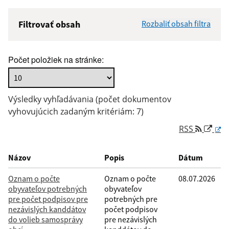
Filtrovať obsah
Rozbaliť obsah filtra
Názov:
Počet položiek na stránke:
Popis:
Výsledky vyhľadávania (počet dokumentov
Dátum zverejnenia od:
vyhovujúcich zadaným kritériám: 7)
RSS
Dátum zverejnenia do:
Názov
Popis
Dátum
Oznam o počte
Oznam o počte
08.07.2026
obyvateľov potrebných
obyvateľov
Filtrovať
Reset
pre počet podpisov pre
potrebných pre
nezávislých kanddátov
počet podpisov
do volieb samosprávy
pre nezávislých