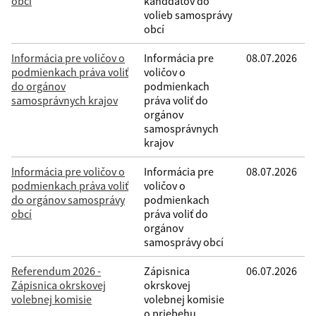
obcí
kanddátov do
volieb samosprávy
obcí
Informácia pre voličov o
Informácia pre
08.07.2026
podmienkach práva voliť
voličov o
do orgánov
podmienkach
samosprávnych krajov
práva voliť do
orgánov
samosprávnych
krajov
Informácia pre voličov o
Informácia pre
08.07.2026
podmienkach práva voliť
voličov o
do orgánov samosprávy
podmienkach
obcí
práva voliť do
orgánov
samosprávy obcí
Referendum 2026 -
Zápisnica
06.07.2026
Zápisnica okrskovej
okrskovej
volebnej komisie
volebnej komisie
o priebehu