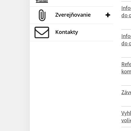
Inf
Zverejňovanie
do 
Kontakty
Inf
do 
Ref
kom
Záv
Vyh
vol