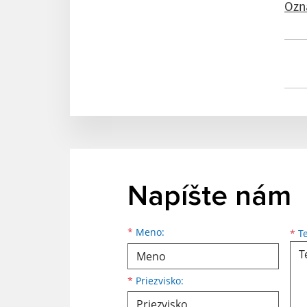
Ozn
Napíšte nám
Meno
Priezvisko
E-mailová adresa
*
Meno:
*
Te
*
Priezvisko: