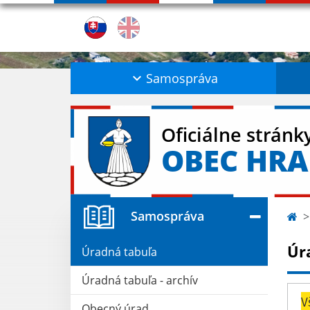
Samospráva
Oficiálne stránk
OBEC HRA
Samospráva
Úr
Úradná tabuľa
Úradná tabuľa - archív
V
Obecný úrad