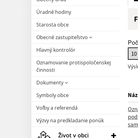
Úradné hodiny
F
Starosta obce
N
Obecné zastupiteľstvo
Poč
Hlavný kontrolór
D
Oznamovanie protispoločenskej
Výsl
činnosti
Dokumenty
Náz
Symboly obce
Voľby a referendá
Ozn
pod
Výzvy na predkladanie ponúk
sam
Život v obci