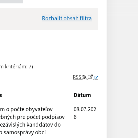
Rozbaliť obsah filtra
Dátum zverejnenia od:
 kritériám: 7)
RSS
Reset
s
Dátum
m o počte obyvateľov
08.07.202
ebných pre počet podpisov
6
nezávislých kanddátov do
eb samosprávy obcí