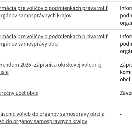
ormácia pre voličov o podmienkach práva voliť
Infor
orgánov samosprávnych krajov
podm
orgá
ormácia pre voličov o podmienkach práva voliť
Infor
orgánov samosprávy obcí
podm
orgá
erendum 2026 -Zápisnica okrskovej volebnej
Zápi
isie
komi
obci
erečný účet obce
Záve
lásenie volieb do orgánov samosprávy obcí a
-
ieb do orgánov samosprávnych krajov