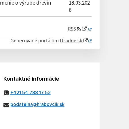
menie o výrube drevín
18.03.202
6
RSS
Generované portálom
Uradne.sk
Kontaktné informácie
+421 54 788 17 52
podatelna@hrabovcik.sk