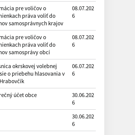
mácia pre voličov o
08.07.202
ienkach práva voliť do
6
nov samosprávnych krajov
mácia pre voličov o
08.07.202
ienkach práva voliť do
6
nov samosprávy obcí
snica okrskovej volebnej
06.07.202
sie o priebehu hlasovania v
6
 Hrabovčík
rečný účet obce
30.06.202
6
30.06.202
6