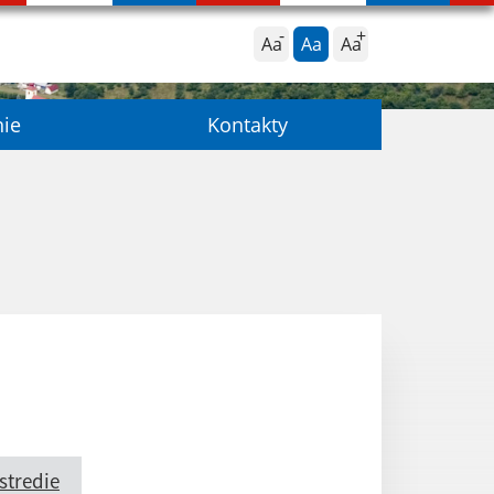
Aa
Aa
Aa
nie
Kontakty
stredie