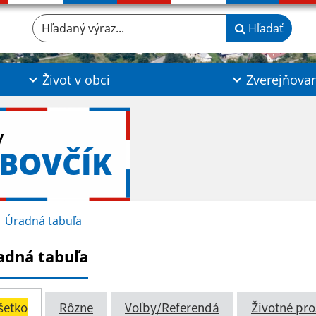
Hľadaný výraz...
Hľadať
Život v obci
Zverejňova
y
BOVČÍK
Úradná tabuľa
adná tabuľa
šetko
Rôzne
Voľby/Referendá
Životné pro