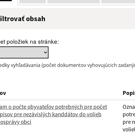
iltrovať obsah
ázov:
Popis:
et položiek na stránke:
átum zverejnenia do:
edky vyhľadávania (počet dokumentov vyhovujúcich zadaným
Filtrovať
ov
Popi
am o počte obyvateľov potrebných pre počet
Ozna
pisov pre nezávislých kanddátov do volieb
potr
osprávy obcí
pre 
voli