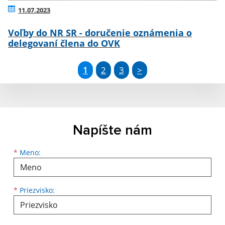
11.07.2023
Voľby do NR SR - doručenie oznámenia o
delegovaní člena do OVK
1
2
3
>
Napíšte nám
Meno
Priezvisko
E-mailová adresa
*
Meno:
*
Priezvisko: