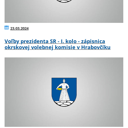
23.03.2024
Voľby prezidenta SR - I. kolo - zápisnica
okrskovej volebnej komisie v Hrabovčíku