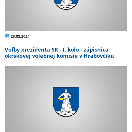
23.03.2024
Voľby prezidenta SR - I. kolo - zápisnica
okrskovej volebnej komisie v Hrabovčíku