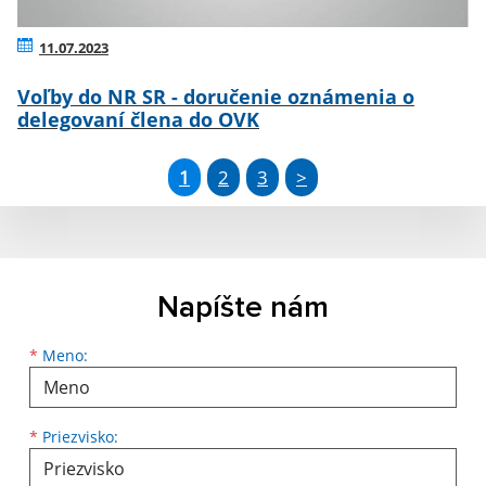
11.07.2023
Voľby do NR SR - doručenie oznámenia o
delegovaní člena do OVK
1
2
3
>
Napíšte nám
Meno
Priezvisko
E-mailová adresa
*
Meno:
*
Priezvisko: