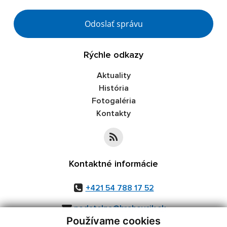
Google reCaptcha Response
Odoslať správu
Rýchle odkazy
Aktuality
História
Fotogaléria
Kontakty
Kontaktné informácie
+421 54 788 17 52
podatelna@hrabovcik.sk
Používame cookies