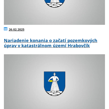
26.02.2025
Nariadenie konania o začatí pozemkových
úprav v katastrálnom území Hrabovčík