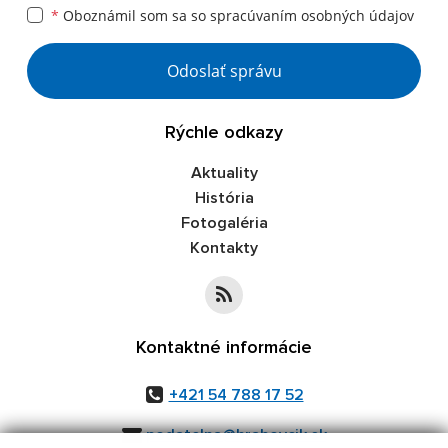
*
Oboznámil som sa so
spracúvaním osobných údajov
Google reCaptcha Response
Odoslať správu
Rýchle odkazy
Aktuality
História
Fotogaléria
Kontakty
Kontaktné informácie
+421 54 788 17 52
podatelna@hrabovcik.sk