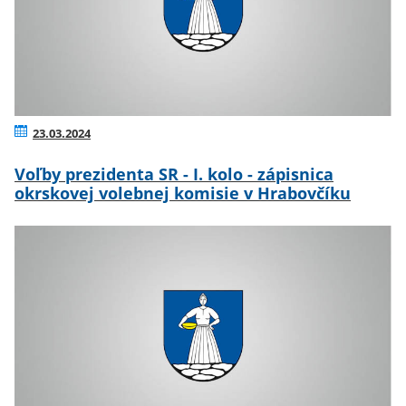
23.03.2024
Voľby prezidenta SR - I. kolo - zápisnica
okrskovej volebnej komisie v Hrabovčíku