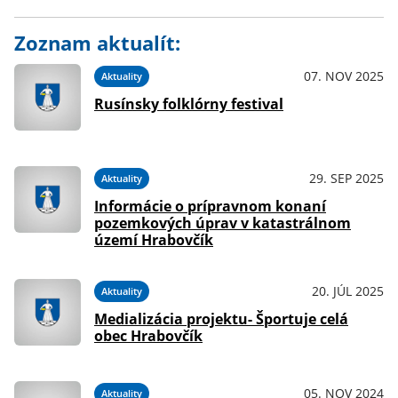
Zoznam aktualít:
07. NOV 2025
Aktuality
Rusínsky folklórny festival
29. SEP 2025
Aktuality
Informácie o prípravnom konaní
pozemkových úprav v katastrálnom
území Hrabovčík
20. JÚL 2025
Aktuality
Medializácia projektu- Športuje celá
obec Hrabovčík
05. NOV 2024
Aktuality