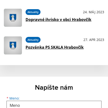
24. MÁJ 2023
Aktuality
Dopravné ihrisko v obci Hrabovčík
27. APR 2023
Aktuality
Pozvánka PS SKALA Hrabovčík
Napíšte nám
Meno
Priezvisko
E-mailová adresa
*
Meno: